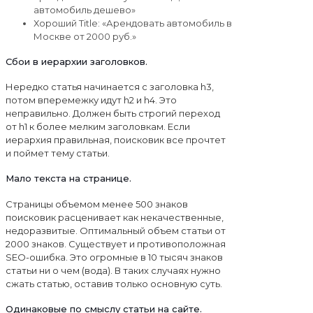
автомобиль дешево»
Хороший Title: «Арендовать автомобиль в
Москве от 2000 руб.»
Сбои в иерархии заголовков.
Нередко статья начинается с заголовка h3,
потом вперемежку идут h2 и h4. Это
неправильно. Должен быть строгий переход
от h1 к более мелким заголовкам. Если
иерархия правильная, поисковик все прочтет
и поймет тему статьи.
Мало текста на странице.
Страницы объемом менее 500 знаков
поисковик расценивает как некачественные,
недоразвитые. Оптимальный объем статьи от
2000 знаков. Существует и противоположная
SEO-ошибка. Это огромные в 10 тысяч знаков
статьи ни о чем (вода). В таких случаях нужно
сжать статью, оставив только основную суть.
Одинаковые по смыслу статьи на сайте.