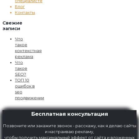
специалисте
Блог
Контакты
Свежие
записи
Что
такое
контекстная
реклама
Что
такое
SEO?
ТОП 10
ошибок в
seo
продвижении
Бесплатная консультация
Позвоните или закажите звонок - расскажу, как я делаю сайты
и настраиваю рекламу,
чтобы получить максимальный эффект от сайта и вложенных